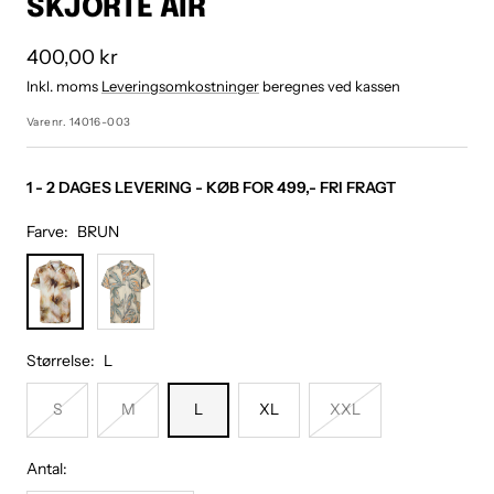
SKJORTE AIR
1
2
3
4
5
6
7
Udsalgspris
400,00 kr
Inkl. moms
Leveringsomkostninger
beregnes ved kassen
Varenr.
14016-003
1 - 2 DAGES LEVERING - KØB FOR 499,- FRI FRAGT
Farve:
BRUN
BRUN
GRØN
Størrelse:
L
S
M
L
XL
XXL
Antal: