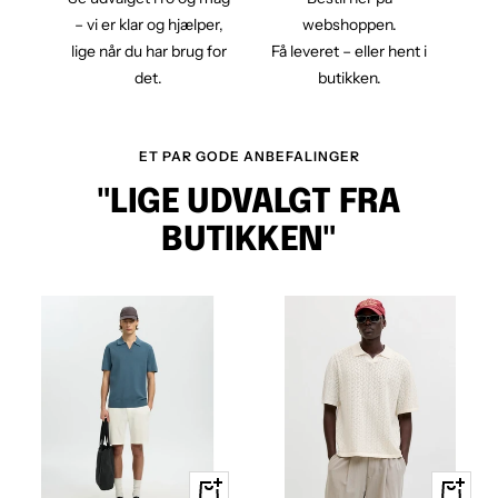
– vi er klar og hjælper,
webshoppen.
lige når du har brug for
Få leveret – eller hent i
det.
butikken.
ET PAR GODE ANBEFALINGER
"LIGE UDVALGT FRA
BUTIKKEN"
Hurtig
Hurtig