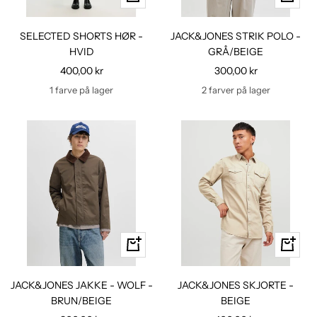
kig
kig
SELECTED SHORTS HØR -
JACK&JONES STRIK POLO -
HVID
GRÅ/BEIGE
Udsalgspris
Udsalgspris
400,00 kr
300,00 kr
1 farve på lager
2 farver på lager
Hurtig
Hurtig
kig
kig
JACK&JONES JAKKE - WOLF -
JACK&JONES SKJORTE -
BRUN/BEIGE
BEIGE