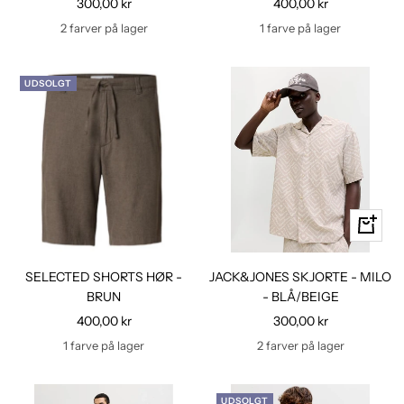
Udsalgspris
Udsalgspris
300,00 kr
400,00 kr
2 farver på lager
1 farve på lager
UDSOLGT
Hurtig
kig
SELECTED SHORTS HØR -
JACK&JONES SKJORTE - MILO
BRUN
- BLÅ/BEIGE
Udsalgspris
Udsalgspris
400,00 kr
300,00 kr
1 farve på lager
2 farver på lager
UDSOLGT