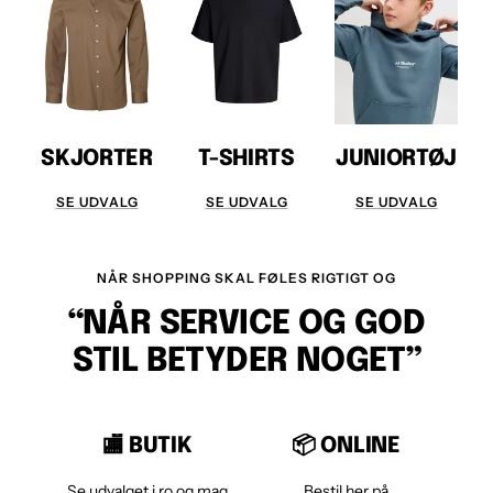
SKJORTER
T-SHIRTS
JUNIORTØJ
SE UDVALG
SE UDVALG
SE UDVALG
NÅR SHOPPING SKAL FØLES RIGTIGT OG
“NÅR SERVICE OG GOD
STIL BETYDER NOGET”
🏬 BUTIK
📦 ONLINE
Se udvalget i ro og mag
Bestil her på