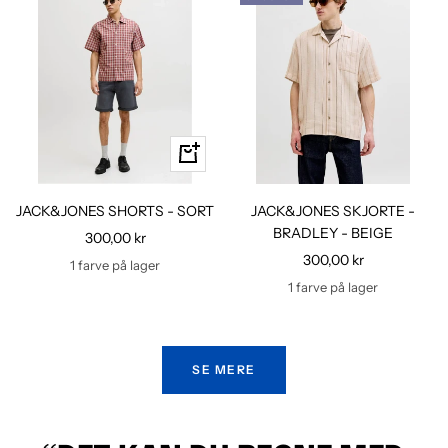
Hurtig
kig
JACK&JONES SHORTS - SORT
JACK&JONES SKJORTE -
BRADLEY - BEIGE
Udsalgspris
300,00 kr
Udsalgspris
300,00 kr
1 farve på lager
1 farve på lager
SE MERE