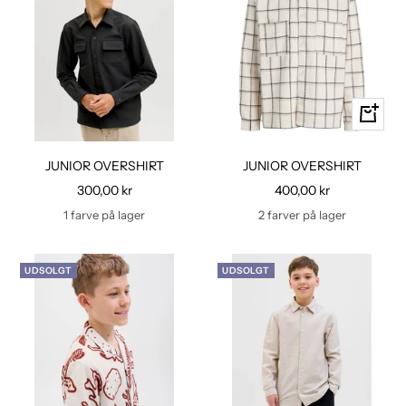
Hurtig
kig
JUNIOR OVERSHIRT
JUNIOR OVERSHIRT
Udsalgspris
Udsalgspris
300,00 kr
400,00 kr
1 farve på lager
2 farver på lager
UDSOLGT
UDSOLGT