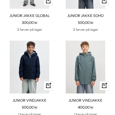
Hurtig
Hurtig
kig
kig
JUNIOR JAKKE GLOBAL
JUNIOR JAKKE SOHO
Udsalgspris
Udsalgspris
300,00 kr
500,00 kr
2 farver på lager
2 farver på lager
Hurtig
Hurtig
kig
kig
JUNIOR VINDJAKKE
JUNIOR VINDJAKKE
Udsalgspris
Udsalgspris
500,00 kr
400,00 kr
1 farve på lager
1 farve på lager