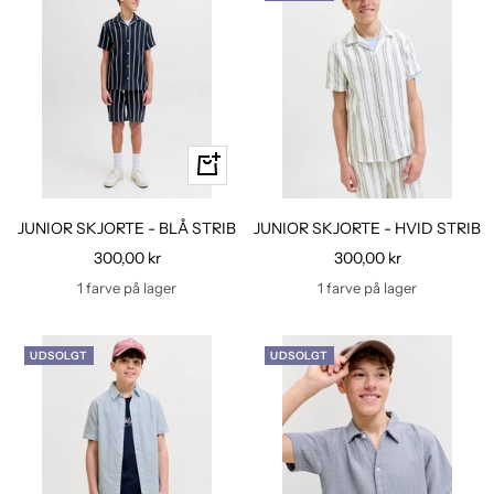
Hurtig
kig
JUNIOR SKJORTE - BLÅ STRIB
JUNIOR SKJORTE - HVID STRIB
Udsalgspris
Udsalgspris
300,00 kr
300,00 kr
1 farve på lager
1 farve på lager
UDSOLGT
UDSOLGT