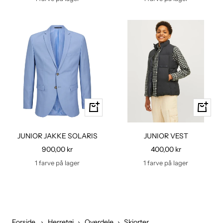
Hurtig
Hurtig
kig
kig
JUNIOR JAKKE SOLARIS
JUNIOR VEST
Udsalgspris
Udsalgspris
900,00 kr
400,00 kr
1 farve på lager
1 farve på lager
Forside
›
Herretøj
›
Overdele
›
Skjorter