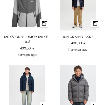
Hurtig
Hurtig
kig
kig
JACK&JONES JUNIOR JAKKE -
JUNIOR VINDJAKKE
GRÅ
Udsalgspris
400,00 kr
Udsalgspris
400,00 kr
1 farve på lager
1 farve på lager