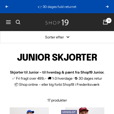
Gå
👉 30 dages fuld returret
Forrige
Næs
videre
Shop
0
Menu
19
Sorter efter
JUNIOR SKJORTER
Skjorter til Junior – til hverdag & pænt fra Shop19 Junior.
✅ Fri fragt over 499,- · 🚚 1-3 hverdage · 🔁 30 dages retur
📦 Shop online – eller kig forbi Shop19 i Frederiksværk
17 produkter
UDSOLGT