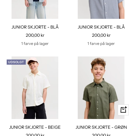
JUNIOR SKJORTE - BLÅ
JUNIOR SKJORTE - BLÅ
Udsalgspris
Udsalgspris
200,00 kr
200,00 kr
1 farve på lager
1 farve på lager
UDSOLGT
Hurtig
kig
JUNIOR SKJORTE - BEIGE
JUNIOR SKJORTE - GRØN
Udsalgspris
Udsalgspris
200,00 kr
200,00 kr