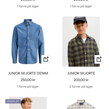
1 farve på lager
1 farve på lager
Hurtig
Hurtig
kig
kig
JUNIOR SKJORTE DENIM
JUNIOR SKJORTE
Udsalgspris
Udsalgspris
250,00 kr
200,00 kr
1 farve på lager
2 farver på lager
UDSOLGT