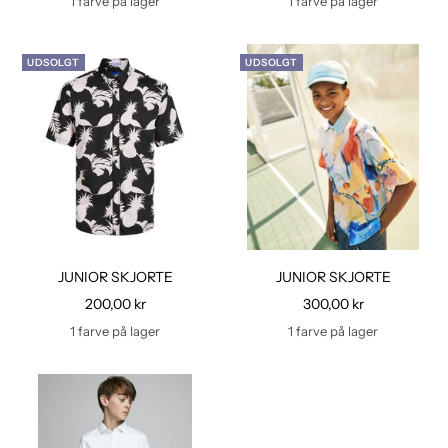
1 farve på lager
1 farve på lager
UDSOLGT
UDSOLGT
JUNIOR SKJORTE
JUNIOR SKJORTE
Udsalgspris
Udsalgspris
200,00 kr
300,00 kr
1 farve på lager
1 farve på lager