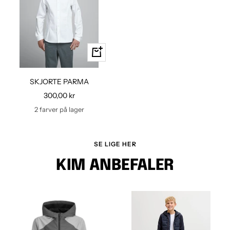
Hurtig
kig
SKJORTE PARMA
Udsalgspris
300,00 kr
2 farver på lager
SE LIGE HER
KIM ANBEFALER