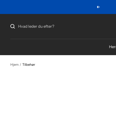
Gå
Forrige
videre
Her
Hjem
Tilbehør